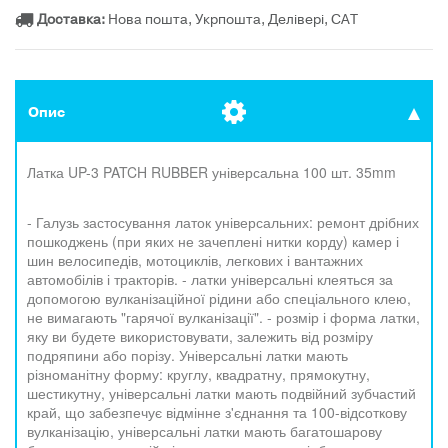
Доставка:
Нова пошта, Укрпошта, Делівері, САТ
Опис
Латка UP-3 PATCH RUBBER універсальна 100 шт. 35mm
-
Галузь застосування латок універсальних: ремонт дрібних
пошкоджень (при яких не зачеплені нитки корду) камер і
шин велосипедів, мотоциклів, легкових і вантажних
автомобілів і тракторів
. - латки універсальні клеяться за
допомогою вулканізаційної рідини або спеціального клею,
не вимагають "гарячої вулканізації". - розмір і форма латки,
яку ви будете використовувати, залежить від розміру
подряпини або порізу. Універсальні латки мають
різноманітну форму: круглу, квадратну, прямокутну,
шестикутну
, універсальні латки мають подвійний зубчастий
край, що забезпечує відмінне з'єднання та 100-відсоткову
вулканізацію, універсальні латки мають багатошарову