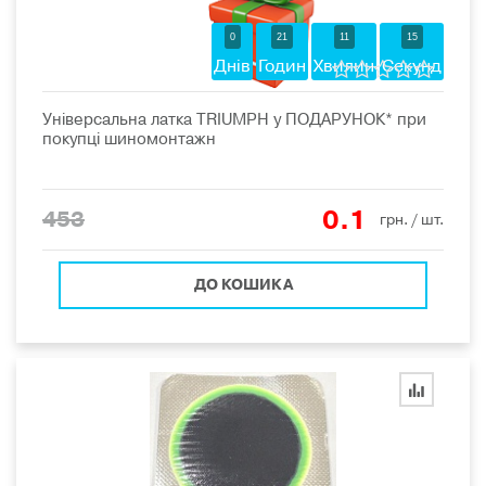
0
21
11
15
Днів
Годин
Хвилин
Секунд
Універсальна латка TRIUMPH у ПОДАРУНОК* при
покупці шиномонтажн
0.1
453
грн.
/ шт.
ДО КОШИКА