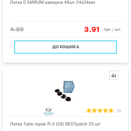
Латка S MARUNI камерна 48шт 24х34мм
3.91
4.89
грн.
/ шт.
ДО КОШИКА
39
Латка Tube repair R-3 (58) BESTpatch 25 шт