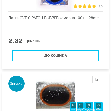
39
Латка CVT-0 PATCH RUBBER камерна 100шт. 28mm
2.32
грн.
/ шт.
ДО КОШИКА
Знижка!
24
02
57
44
Днів
Годин
Хвилин
Секунд