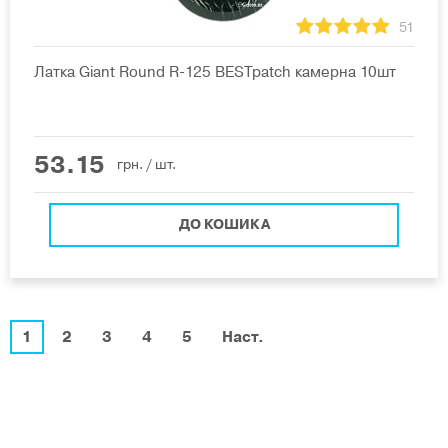
51
Латка Giant Round R-125 BESTpatch камерна 10шт
53.15
грн.
/ шт.
ДО КОШИКА
1
2
3
4
5
Наст.