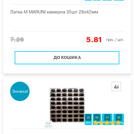
Латка M MARUNI камерна 35шт 28х42мм
5.81
7.26
грн.
/ шт.
ДО КОШИКА
Знижка!
24
02
57
44
Днів
Годин
Хвилин
Секунд