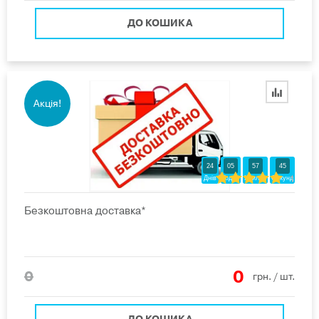
ДО КОШИКА
Акція!
24
05
57
44
1
Днів
Годин
Хвилин
Секунд
Безкоштовна доставка*
0
0
грн.
/ шт.