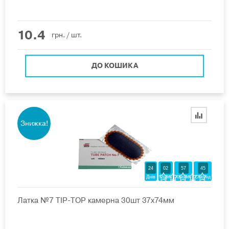
10.4
грн.
/ шт.
ДО КОШИКА
Знижка!
24
02
57
44
Днів
Годин
Хвилин
Секунд
Латка №7 ТIP-ТОР камерна 30шт 37х74мм