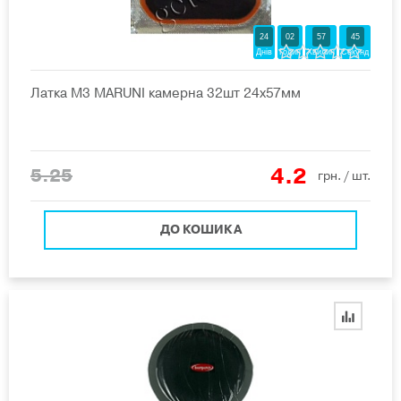
24
02
57
44
Днів
Годин
Хвилин
Секунд
Латка M3 MARUNI камерна 32шт 24х57мм
4.2
5.25
грн.
/ шт.
ДО КОШИКА