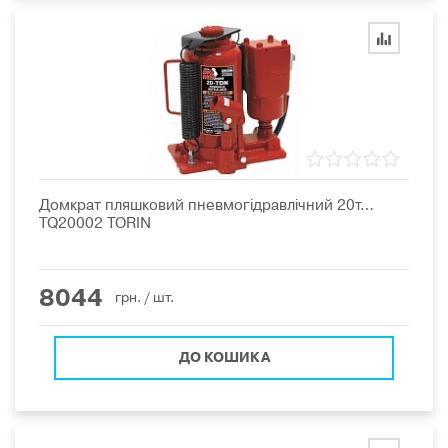
Домкрат пляшковий пневмогідравлічний 20т…
TQ20002 TORIN
8044
грн.
/ шт.
ДО КОШИКА