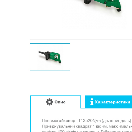
Опис
Характеристики
Пневмогайковерт 1" 3520N/m (дл. шпиндель) 3
Приєднувальний квадрат 1 дюйм, максимальне
повітря 400 літрів на хвилину. Гайковерт має