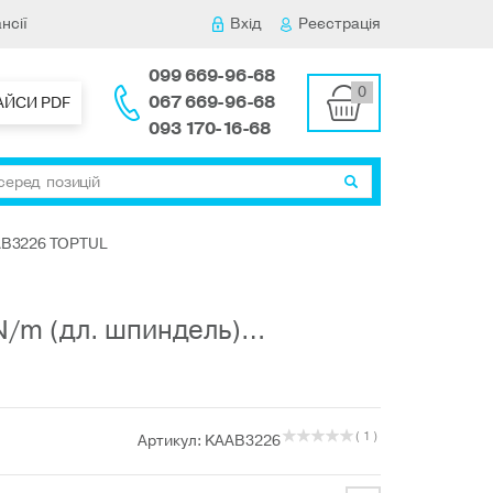
нсії
Вхід
Реєстрація
099 669-96-68
0
067 669-96-68
АЙСИ PDF
093 170-16-68
AB3226 TOPTUL
N/m (дл. шпиндель)…
( 1 )
Артикул: KAAB3226