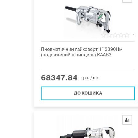
1
Пневматичний гайковерт 1" 3390Нм
(подовжений шпиндель) KAAB3
68347.84
грн.
/ шт.
ДО КОШИКА