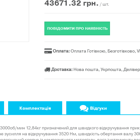
43671.32
грн.
/ шт.
ПОВІДОМИТИ ПРО НАЯВНІСТЬ
Оплата:
Оплата Готівкою, Безготівково, 
Доставка:
Нова пошта, Укрпошта, Делівер
Комплектація
Відгуки
000об/мин 12,84кг призначений для швидкого відкручування прикип
 зусилля на відкручування 3520 Нм, швидкість обертання валу 30
 полегшений корпус із композитного матеріалу, вага інструменту вс