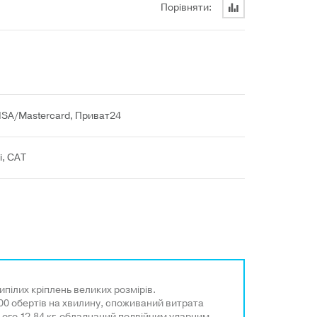
Порівняти:
VISA/Mastercard, Приват24
і, САТ
ілих кріплень великих розмірів.
00 обертів на хвилину, споживаний витрата
ього 12,84 кг, обладнаний подвійним ударним