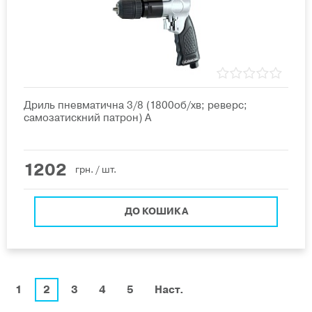
Дриль пневматична 3/8 (1800об/хв; реверс;
самозатискний патрон) A
1202
грн.
/ шт.
ДО КОШИКА
1
2
3
4
5
Наст.