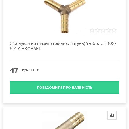
З'єднувач на шланг (трійник, латунь) Y-обр.… E102-
5-4 AIRKCRAFT
47
грн.
/ шт.
ПОВІДОМИТИ ПРО НАЯВНІСТЬ