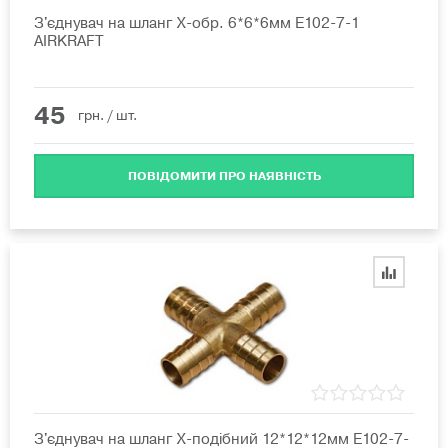
З'єднувач на шланг X-обр. 6*6*6мм E102-7-1
AIRKRAFT
45
грн.
/ шт.
ПОВІДОМИТИ ПРО НАЯВНІСТЬ
З'єднувач на шланг X-подібний 12*12*12мм E102-7-